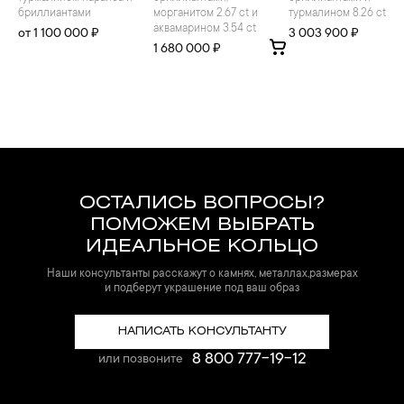
бриллиантами
морганитом 2.67 ct и
турмалином 8.26 ct
аквамарином 3.54 ct
от 1 100 000 ₽
3 003 900 ₽
1 680 000 ₽
ОСТАЛИСЬ ВОПРОСЫ?
ПОМОЖЕМ ВЫБРАТЬ
ИДЕАЛЬНОЕ КОЛЬЦО
Наши консультанты расскажут о камнях, металлах,размерах
и подберут украшение под ваш образ
НАПИСАТЬ КОНСУЛЬТАНТУ
8 800 777-19-12
или позвоните