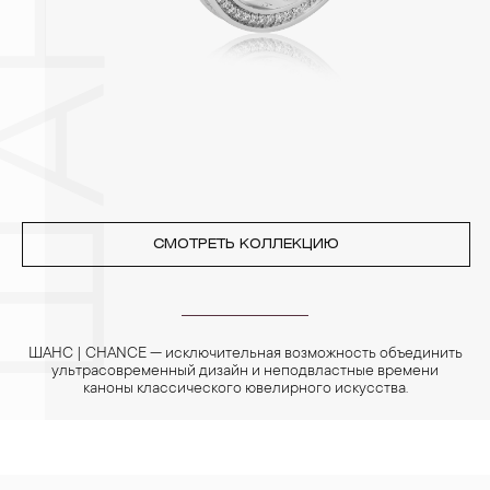
позолоченные изделия. Также высокую влажность плохо
переносят жемчуг, бирюза, малахит и янтарь.
4. Специалисты обычно рекомендуют чистить украшения не
реже одного раза в месяц, а также регулярно протирать их
фланелевой или замшевой салфеткой.
СМОТРЕТЬ КОЛЛЕКЦИЮ
ШАНС | CHANCE — исключительная возможность объединить
ультрасовременный дизайн и неподвластные времени
каноны классического ювелирного искусства.