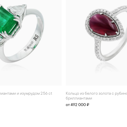
лиантами и изумрудом 2.56 ct
Кольцо из белого золота с рубином 3.51 ct и
бриллиантами
от 492 000 ₽