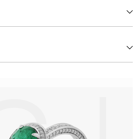
ов рекомендуется снимать во время занятий спортом, при
метических средств. Современные косметические средства
йствия серы покрываются коричневыми пятнами.Кроме того,
си жира и пыли часто разбалтываются и ломаются замки на
или оставить на нем царапины. Изделия с бриллиантами
 изделия. Также высокую влажность плохо переносят жемчуг,
ой или замшевой салфеткой.