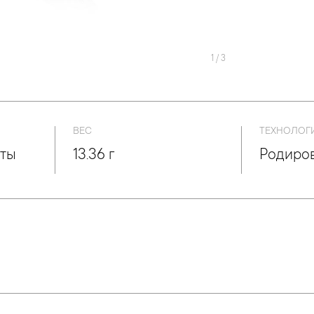
1
/
3
ВЕС
ТЕХНОЛОГ
нты
13.36 г
Родиро
с: 25.550 ct.