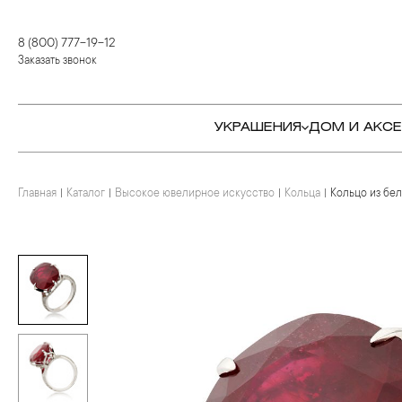
8 (800) 777-19-12
Заказать звонок
УКРАШЕНИЯ
ДОМ И АКС
Главная
Каталог
Высокое ювелирное искусство
Кольца
Кольцо из бел
КОЛЬЦА
СТОЛОВЫЕ ПРИБОРЫ
КОЛЬЦА
СЕРЬГИ
СЕРВИРОВКА СТОЛА
СЕРЬГИ
ПОДВЕСКИ И КРЕСТЫ
ДЛЯ ЧАЯ
БРАСЛЕТЫ
БРОШИ
ДЛЯ КОФЕ
КОЛЬЕ И ПОДВЕСКИ
КОЛЬЕ
БАР
БРОШИ
ЦЕПИ
ДЕТЯМ
КАМНЕРЕЗНОЕ
ИСКУССТВО