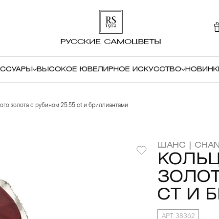
ЕССУАРЫ
ВЫСОКОЕ ЮВЕЛИРНОЕ ИСКУССТВО
НОВИНК
ого золота с рубином 25.55 ct и бриллиантами
ШАНС | CHA
КОЛЬЦ
ЗОЛОТ
CT И 
АРТ. 38362