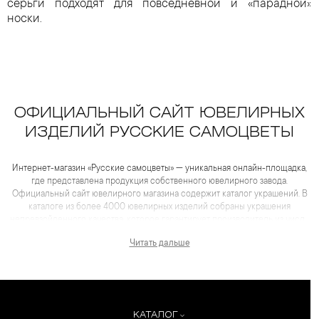
серьги подходят для повседневной и «парадной»
носки.
ОФИЦИАЛЬНЫЙ САЙТ ЮВЕЛИРНЫХ
ИЗДЕЛИЙ РУССКИЕ САМОЦВЕТЫ
Интернет-магазин «Русские самоцветы» — уникальная онлайн-площадка,
где представлена продукция собственного ювелирного завода.
Официальный сайт ювелирного магазина содержит каталог украшений. В
каталоге из более 4000 ювелирных изделий собраны украшения
непревзойденного качества, которое гарантирует производитель из числа
лидеров отрасли. Для каждого товара представлены не только
Читать дальше
качественные фотографии и видеоматериалы, но и
максимум полезной информации, которая помогает сделать выбор еще
более комфортным, чем в салоне.
КАТАЛОГ