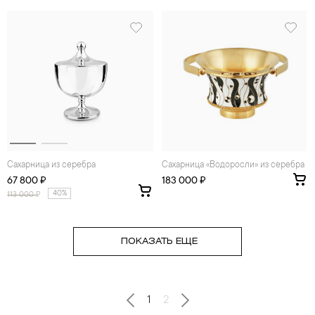
Сахаpница из серебра
Сахаpница «Водоросли» из серебра
67 800 ₽
183 000 ₽
40%
113 000
₽
ПОКАЗАТЬ ЕЩЕ
1
2