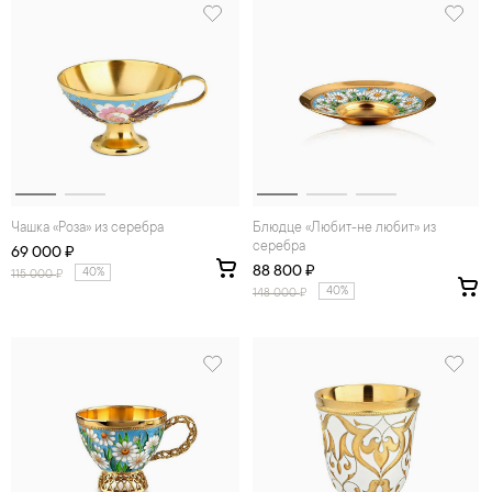
Чашка «Роза» из серебра
Блюдце «Любит-не любит» из
серебра
69 000 ₽
88 800 ₽
40%
115 000
₽
40%
148 000
₽