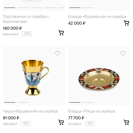
Подстаканник из серебра с
Блюдце «Фурцевский» из серебра
бриллиантами
42 000 ₽
140 000 ₽
30%
200 000
₽
Чашка «Фурцевский» из серебра
Блюдце «Птица» из серебра
81 000 ₽
77 700 ₽
40%
30%
135 000
₽
111 000
₽