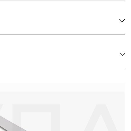
ов рекомендуется снимать во время занятий спортом, при
метических средств. Современные косметические средства
йствия серы покрываются коричневыми пятнами.Кроме того,
си жира и пыли часто разбалтываются и ломаются замки на
или оставить на нем царапины. Изделия с бриллиантами
 изделия. Также высокую влажность плохо переносят жемчуг,
ой или замшевой салфеткой.