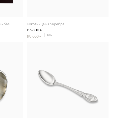
Кокотница из серебра
115 800 ₽
40%
193 000
₽