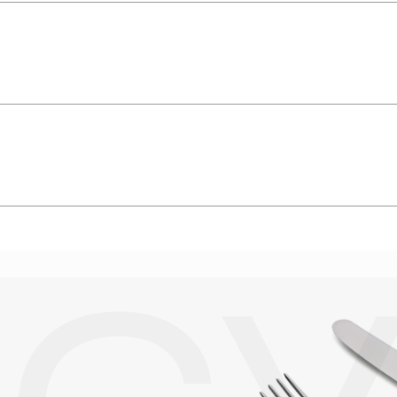
упают в реакцию с внешней средой. Изделия из драгоценных металл
дств, содержащих хлор и активный кислород и при нанесении кос
вызывает появление темного налета, а золотые украшения от возде
абиваются в микроцарапины и притягивают к себе пыль. Из-за сме
альных мешочках. Так будет меньше шансов повредить украшение 
е. Особенно беречь от воздействия влаги, необходимо позолоченные
реже одного раза в месяц, а также регулярно протирать их фланелев