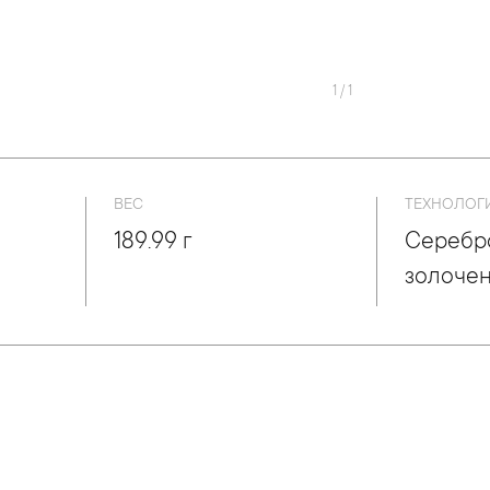
1
/
1
ВЕС
ТЕХНОЛОГ
189.99 г
Серебр
золоче