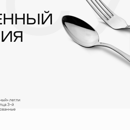
ОСУ
ЕННЫЙ
НИЯ
ный» легли
пца 3-й
рованные