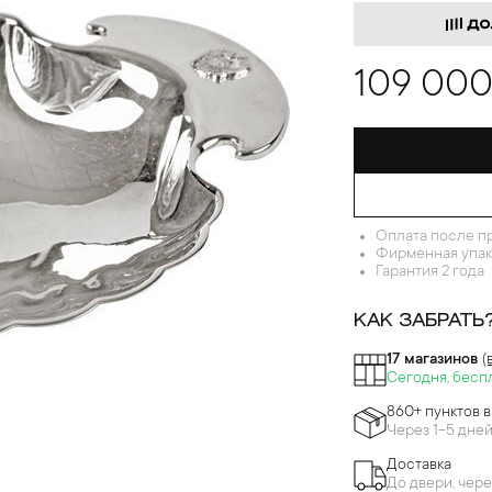
109 000
Оплата после п
Фирменная упак
Гарантия 2 года
КАК ЗАБРАТЬ
17 магазинов
(
Сегодня, бесп
860+ пунктов 
Через 1-5 дне
Доставка
До двери, чере