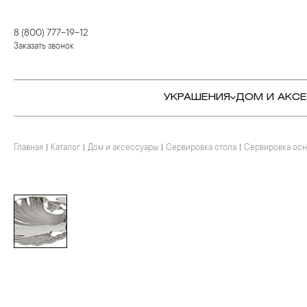
8 (800) 777-19-12
Заказать звонок
УКРАШЕНИЯ
ДОМ И АКС
Главная
Каталог
Дом и аксессуары
Сервировка стола
Сервировка ос
КОЛЬЦА
СТОЛОВЫЕ ПРИБОРЫ
КОЛЬЦА
СЕРЬГИ
СЕРВИРОВКА СТОЛА
СЕРЬГИ
ПОДВЕСКИ И КРЕСТЫ
ДЛЯ ЧАЯ
БРАСЛЕТЫ
БРОШИ
ДЛЯ КОФЕ
КОЛЬЕ И ПОДВЕСКИ
КОЛЬЕ
БАР
БРОШИ
ЦЕПИ
ДЕТЯМ
КАМНЕРЕЗНОЕ
ИСКУССТВО