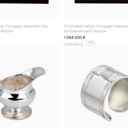
Столовый набор «Государственный» без
 персон
золочения на 6 персон
1 054 000 ₽
15%
1 240 000
₽