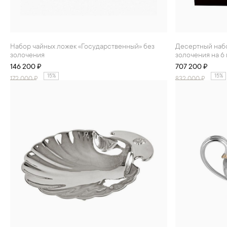
Набор чайных ложек «Государственный» без
Десертный набор «Государственный» без
золочения
золочения на 6
146 200 ₽
707 200 ₽
15%
15%
172 000
₽
832 000
₽