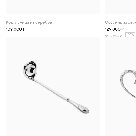
Кокильница из серебра
Соусник из се
109 000 ₽
129 000 ₽
40%
215 000
₽