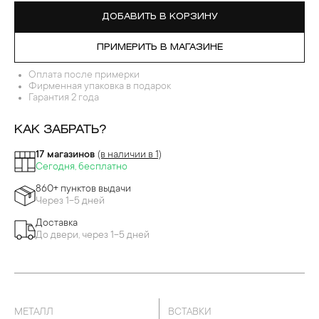
СУДАРСТВЕННЫЙ БЕЗ ЗОЛОЧЕНИЯ
ДОБАВИТЬ В КОРЗИНУ
ПРИМЕРИТЬ В МАГАЗИНЕ
Оплата после примерки
Фирменная упаковка в подарок
Гарантия 2 года
КАК ЗАБРАТЬ?
17 магазинов
(в наличии в 1)
Сегодня, бесплатно
860+ пунктов выдачи
Через 1-5 дней
Доставка
До двери, через 1-5 дней
МЕТАЛЛ
ВСТАВКИ