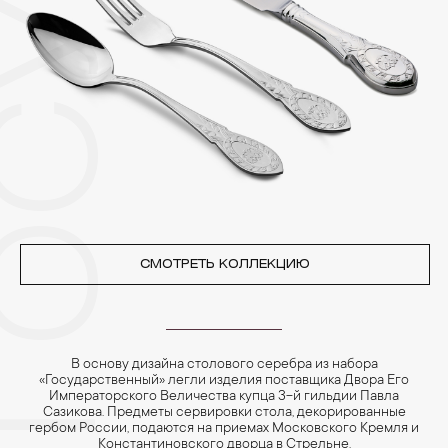
Особенно беречь от воздействия влаги, необходимо
позолоченные изделия. Также высокую влажность плохо
переносят жемчуг, бирюза, малахит и янтарь.
4. Специалисты обычно рекомендуют чистить украшения не
реже одного раза в месяц, а также регулярно протирать их
фланелевой или замшевой салфеткой.
СМОТРЕТЬ КОЛЛЕКЦИЮ
В основу дизайна столового серебра из набора
«Государственный» легли изделия поставщика Двора Его
Императорского Величества купца 3-й гильдии Павла
Сазикова. Предметы сервировки стола, декорированные
гербом России, подаются на приемах Московского Кремля и
Константиновского дворца в Стрельне.