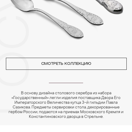
4. Специалисты обычно рекомендуют чистить украшения не
реже одного раза в месяц, а также регулярно протирать их
фланелевой или замшевой салфеткой.
СМОТРЕТЬ КОЛЛЕКЦИЮ
В основу дизайна столового серебра из набора
«Государственный» легли изделия поставщика Двора Его
Императорского Величества купца 3-й гильдии Павла
Сазикова. Предметы сервировки стола, декорированные
гербом России, подаются на приемах Московского Кремля и
Константиновского дворца в Стрельне.