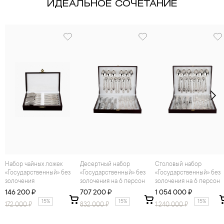
ИДЕАЛЬНОЕ СОЧЕТАНИЕ
Набор чайных ложек
Десертный набор
Столовый набор
«Государственный» без
«Государственный» без
«Государственный» без
золочения
золочения на 6 персон
золочения на 6 персон
146 200 ₽
707 200 ₽
1 054 000 ₽
15%
15%
15%
172 000
₽
832 000
₽
1 240 000
₽