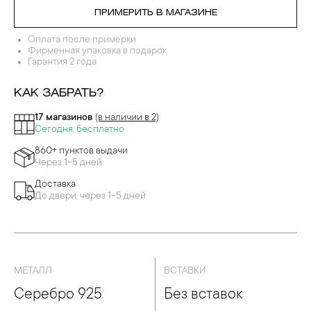
СУДАРСТВЕННЫЙ БЕЗ ЗОЛОЧЕНИЯ
ПРИМЕРИТЬ В МАГАЗИНЕ
Оплата после примерки
Фирменная упаковка в подарок
Гарантия 2 года
КАК ЗАБРАТЬ?
17 магазинов
(в наличии в 2)
Сегодня, бесплатно
860+ пунктов выдачи
Через 1-5 дней
Доставка
До двери, через 1-5 дней
МЕТАЛЛ
ВСТАВКИ
Серебро 925
Без вставок