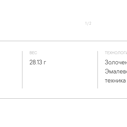
1
/
2
ВЕС
ТЕХНОЛОГ
28.13 г
Золочен
Эмалев
техника