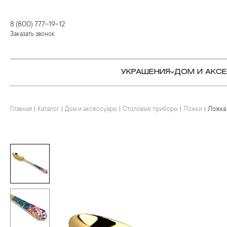
8 (800) 777-19-12
Заказать звонок
УКРАШЕНИЯ
ДОМ И АКС
Главная
Каталог
Дом и аксессуары
Столовые приборы
Ложки
Ложка 
КОЛЬЦА
СТОЛОВЫЕ ПРИБОРЫ
КОЛЬЦА
СЕРЬГИ
СЕРВИРОВКА СТОЛА
СЕРЬГИ
ПОДВЕСКИ И КРЕСТЫ
ДЛЯ ЧАЯ
БРАСЛЕТЫ
БРОШИ
ДЛЯ КОФЕ
КОЛЬЕ И ПОДВЕСКИ
КОЛЬЕ
БАР
БРОШИ
ЦЕПИ
ДЕТЯМ
КАМНЕРЕЗНОЕ
ИСКУССТВО