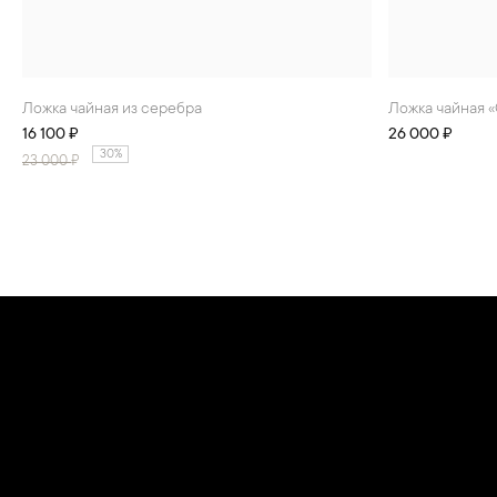
Ложка чайная из серебра
Ложка чайная 
16 100 ₽
26 000 ₽
30%
23 000
₽