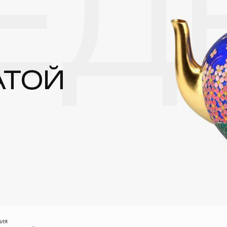
ЕД
реже одного раза в месяц, а также регулярно протирать их фланелев
АТОЙ
ния