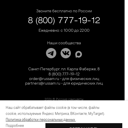
Звоните бесплатно по России
8 (800) 777-19-12
Ежедневно: с 10:00 до 22:00
Наши сообщества
Санкт-Петербург, пл. Карла Фаберже, 8
8 (800) 777-19-12
order@russam.ru - для физических лиц
partners@russam.ru - для юридических лиц
2026 © Русские самоцветы
Наш сайт обрабатывает файлы cookie (в том числе, файлы
Предложение не является публичной офертой. Цены на сайте и в розничной сети
могут отличаться. Информация на сайте о товаре носит рекламный характер и
cookie, используемые Яндекс Метрика, ВКонтакте, MyTarget).
расценивается как приглашение делать оферты на основании п.1 ст. 437
Политика обработки персональных данных
.
Гражданского кодекса РФ.
Подробнее