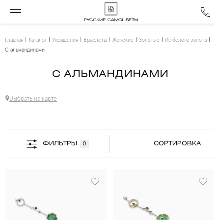
Главная
Каталог
Украшения
Браслеты
Женские
Золотые
Из белого золота
С альмандинами
С АЛЬМАНДИНАМИ
Выбрать на карте
ФИЛЬТРЫ
СОРТИРОВКА
0