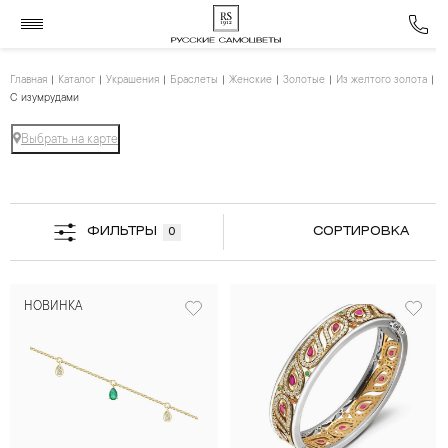
Главная
Каталог
Украшения
Браслеты
Женские
Золотые
Из желтого золота
С изумрудами
Выбрать на карте
ФИЛЬТРЫ
СОРТИРОВКА
0
НОВИНКА