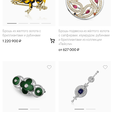
Брошь из желтого золота с
брошь-подвеска из жёлтого золота
бриллиантами и рубинами
с сапфирами, изумрудом, рубинами
и бриллиантами из коллекции
1 220 900 ₽
«Пейсли»
от 627 000 ₽