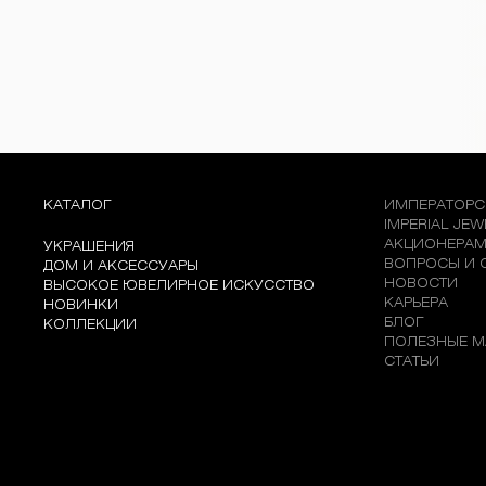
КАТАЛОГ
ИМПЕРАТОРС
IMPERIAL JE
АКЦИОНЕРА
УКРАШЕНИЯ
ВОПРОСЫ И 
ДОМ И АКСЕССУАРЫ
НОВОСТИ
ВЫСОКОЕ ЮВЕЛИРНОЕ ИСКУССТВО
КАРЬЕРА
НОВИНКИ
БЛОГ
КОЛЛЕКЦИИ
ПОЛЕЗНЫЕ М
СТАТЬИ