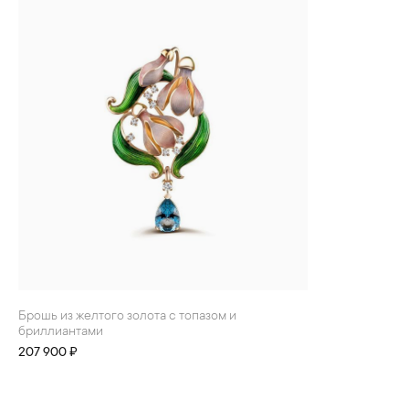
БРАСЛЕТЫ
ИНТЕРЬЕР
ДЕТЯМ
АКСЕССУАРЫ И
СУВЕНИРЫ
МУЖЧИНАМ
ХРУСТАЛЬ И ФАРФОР
Брошь из желтого золота с топазом и
бриллиантами
207 900 ₽