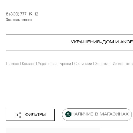
8 (800) 777-19-12
Заказать звонок
УКРАШЕНИЯ
ДОМ И АКС
Главная
Каталог
Украшения
Броши
С камнями
Золотые
Из желтого 
КОЛЬЦА
СТОЛОВЫЕ ПРИБОРЫ
КОЛЬЦА
СЕРЬГИ
СЕРВИРОВКА СТОЛА
СЕРЬГИ
ПОДВЕСКИ И КРЕСТЫ
ДЛЯ ЧАЯ
БРАСЛЕТЫ
БРОШИ
ДЛЯ КОФЕ
КОЛЬЕ И ПОДВЕСКИ
КОЛЬЕ
БАР
БРОШИ
НАЛИЧИЕ В МАГАЗИНАХ
ФИЛЬТРЫ
ЦЕПИ
ДЕТЯМ
КАМНЕРЕЗНОЕ
ИСКУССТВО