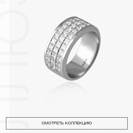
поверхности металлов, забиваются в микроцарапины и
притягивают к себе пыль. Из-за смеси жира и пыли часто
разбалтываются и ломаются замки на ювелирных изделиях.
2. Храните ювелирные украшения в футлярах или
специальных мешочках. Так будет меньше шансов
повредить украшение или оставить на нем царапины.
Изделия с бриллиантами необходимо хранить отдельно от
других камней.
3. Ни в коем случае не храните украшения в ванной комнате.
Особенно беречь от воздействия влаги, необходимо
позолоченные изделия. Также высокую влажность плохо
переносят жемчуг, бирюза, малахит и янтарь.
4. Специалисты обычно рекомендуют чистить украшения не
реже одного раза в месяц, а также регулярно протирать их
фланелевой или замшевой салфеткой.
СМОТРЕТЬ КОЛЛЕКЦИЮ