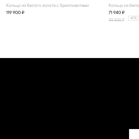
Кольцо из белого золота с бриллиантами
Кольцо из бел
119 900 ₽
71 940 ₽
40%
119 900
₽