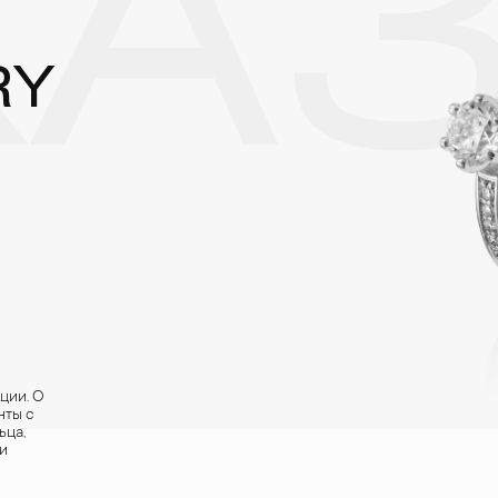
АЗ
RY
ции. О
нты с
ьца,
и