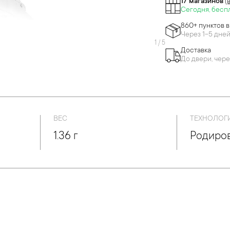
17 магазинов
(
Сегодня, бесп
860+ пунктов 
Через 1-5 дне
1
/
5
Доставка
До двери, чере
ВЕС
ТЕХНОЛОГ
1.36 г
Родиро