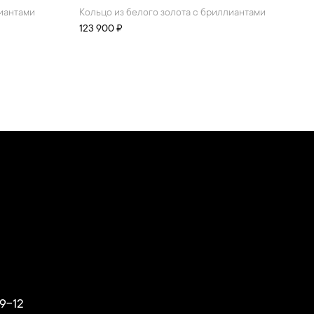
лиантами
Кольцо из белого золота с бриллиантами
123 900 ₽
9-12