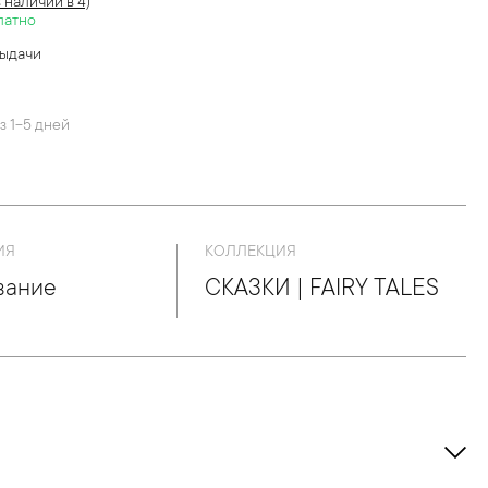
в наличии в 4)
латно
выдачи
й
з 1-5 дней
ИЯ
КОЛЛЕКЦИЯ
вание
СКАЗКИ | FAIRY TALES