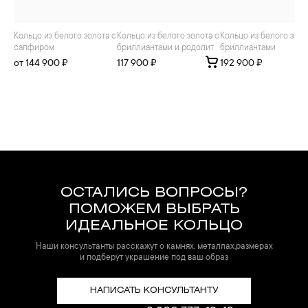
Кольцо из белого золота с
Кольцо из белого золота с
Кольцо из белого золота с
сапфиром
бриллиантами и родолит
бриллиантами
от 144 900 ₽
117 900 ₽
192 900 ₽
ОСТАЛИСЬ ВОПРОСЫ?
ПОМОЖЕМ ВЫБРАТЬ
ИДЕАЛЬНОЕ КОЛЬЦО
Наши консультанты расскажут о камнях, металлах,размерах
и подберут украшение под ваш образ
НАПИСАТЬ КОНСУЛЬТАНТУ