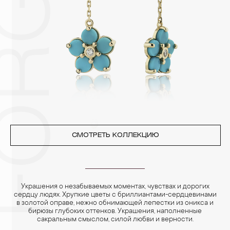
3. Ни в коем случае не храните украшения в ванной комнате.
Особенно беречь от воздействия влаги, необходимо
позолоченные изделия. Также высокую влажность плохо
переносят жемчуг, бирюза, малахит и янтарь.
4. Специалисты обычно рекомендуют чистить украшения не
реже одного раза в месяц, а также регулярно протирать их
фланелевой или замшевой салфеткой.
СМОТРЕТЬ КОЛЛЕКЦИЮ
Украшения о незабываемых моментах, чувствах и дорогих
сердцу людях. Хрупкие цветы с бриллиантами-сердцевинами
в золотой оправе, нежно обнимающей лепестки из оникса и
бирюзы глубоких оттенков. Украшения, наполненные
сакральным смыслом, силой любви и верности.