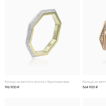
БРАСЛЕТЫ
ИНТЕРЬЕР
ДЕТЯМ
АКСЕССУАРЫ И
СУВЕНИРЫ
МУЖЧИНАМ
ХРУСТАЛЬ И ФАРФОР
Кольцо из желтого золота с бриллиантами
Кольцо из жел
196 900 ₽
564 900 ₽