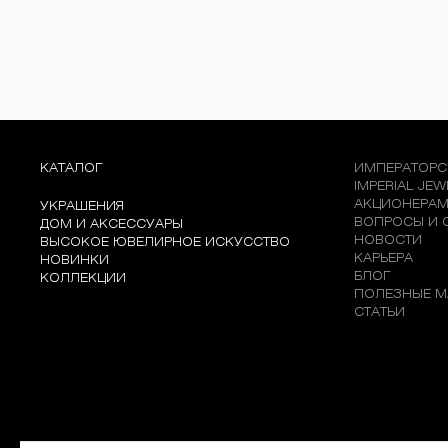
КАТАЛОГ
ИМПЕРАТОРС
IMPERIAL JE
АКЦИОНЕРА
УКРАШЕНИЯ
ВОПРОСЫ И 
ДОМ И АКСЕССУАРЫ
НОВОСТИ
ВЫСОКОЕ ЮВЕЛИРНОЕ ИСКУССТВО
КАРЬЕРА
НОВИНКИ
БЛОГ
КОЛЛЕКЦИИ
ПОЛЕЗНЫЕ М
СТАТЬИ