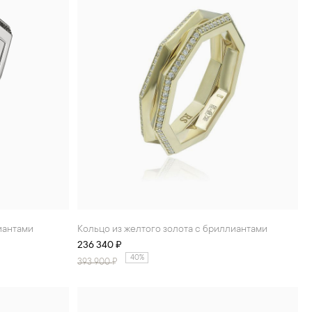
лиантами
Кольцо из желтого золота с бриллиантами
236 340 ₽
40%
393 900
₽