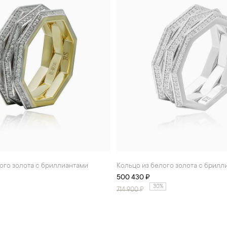
того золота с бриллиантами
Кольцо из белого золота с брил
500 430 ₽
30%
714 900
₽