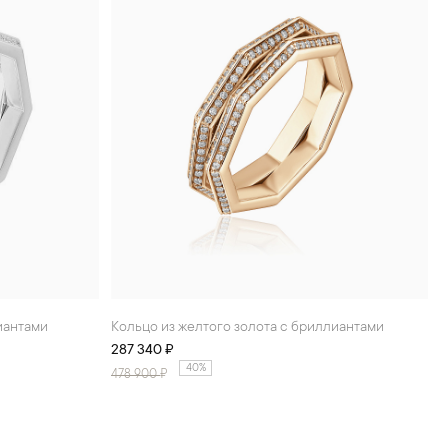
лиантами
Кольцо из желтого золота с бриллиантами
287 340 ₽
40%
478 900
₽