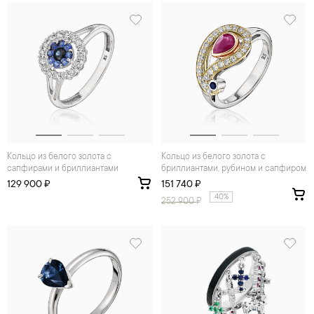
Кольцо из белого золота с
Кольцо из белого золота с
сапфирами и бриллиантами
бриллиантами, рубином и сапфиром
129 900 ₽
151 740 ₽
40%
252 900
₽