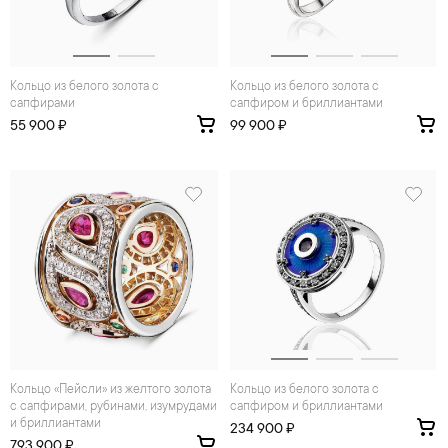
Кольцо из белого золота с
Кольцо из белого золота с
сапфирами
сапфиром и бриллиантами
55 900 ₽
99 900 ₽
Кольцо «Пейсли» из желтого золота
Кольцо из белого золота с
с сапфирами, рубинами, изумрудами
сапфиром и бриллиантами
и бриллиантами
234 900 ₽
793 900 ₽