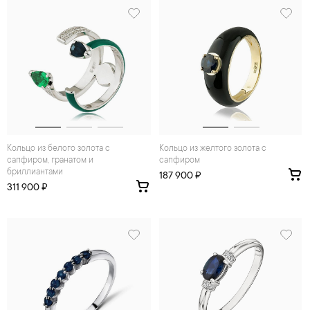
Кольцо из белого золота с
Кольцо из желтого золота с
сапфиром, гранатом и
сапфиром
бриллиантами
187 900 ₽
311 900 ₽