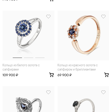
Кольцо из белого золота с
Кольцо из красного золота с
сапфирами
сапфиром и бриллиантами
109 900 ₽
69 900 ₽