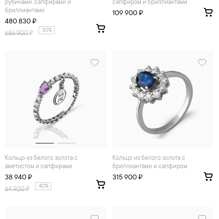
рубинами, сапфирами и
сапфиром и бриллиантами
бриллиантами
109 900 ₽
480 830 ₽
30%
686 900
₽
Кольцо из белого золота с
Кольцо из белого золота с
аметистом и сапфирами
бриллиантами и сапфиром
38 940 ₽
315 900 ₽
40%
64 900
₽