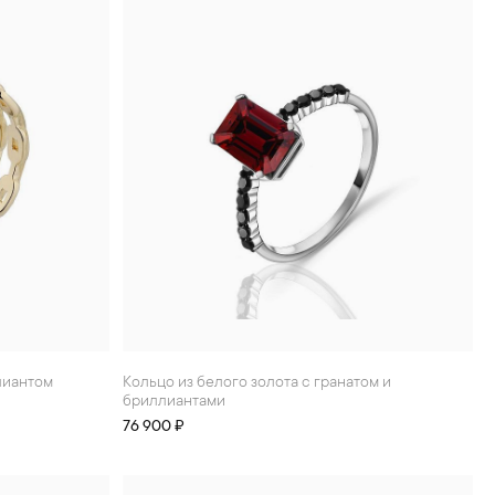
ллиантом
Кольцо из белого золота с гранатом и
бриллиантами
76 900 ₽