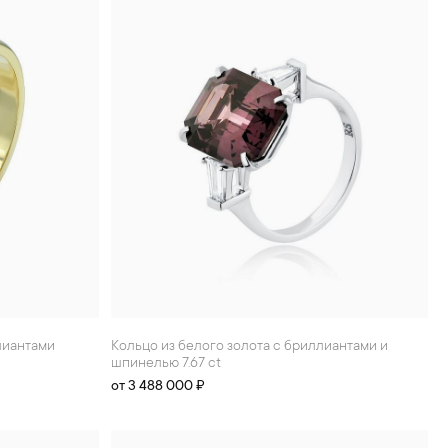
ллиантами
Кольцо из белого золота с бриллиантами и
шпинелью 7.67 ct
от 3 488 000 ₽