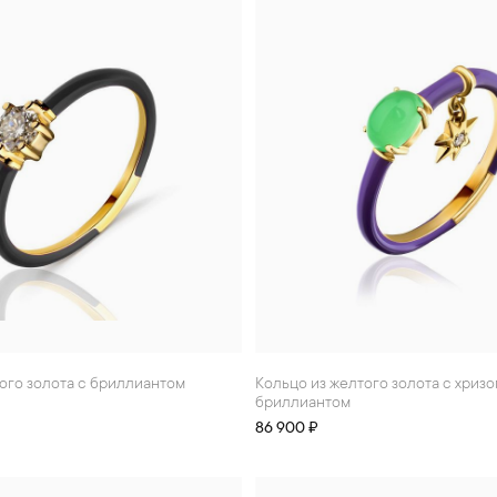
того золота с бриллиантом
Кольцо из желтого золота с хризопразом и
бриллиантом
86 900 ₽