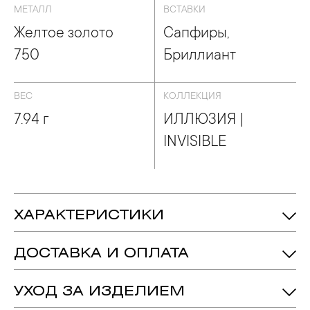
ЛЛЮЗИЯ | INVISIBLE
МЕТАЛЛ
ВСТАВКИ
Желтое золото
Сапфиры,
750
Бриллиант
ВЕС
КОЛЛЕКЦИЯ
7.94 г
ИЛЛЮЗИЯ |
INVISIBLE
ХАРАКТЕРИСТИКИ
7.94 гр.
Вес:
ДОСТАВКА И ОПЛАТА
Сапфир - Количество: 10,
Вес: 0.46ct.
Вставка:
подробнее
Бриллиант - Количество: 36, Форма:
УХОД ЗА ИЗДЕЛИЕМ
«Принцесса-57»,