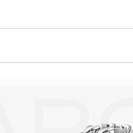
ct.
подробнее
упают в реакцию с внешней средой. Изделия из драгоценных металл
дств, содержащих хлор и активный кислород и при нанесении кос
вызывает появление темного налета, а золотые украшения от возде
абиваются в микроцарапины и притягивают к себе пыль. Из-за сме
альных мешочках. Так будет меньше шансов повредить украшение 
е. Особенно беречь от воздействия влаги, необходимо позолоченные
реже одного раза в месяц, а также регулярно протирать их фланелев