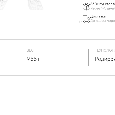
860+ пунктов 
Через 1-5 дне
Доставка
До двери, чере
1
/
2
ВЕС
ТЕХНОЛОГ
9.55 г
Родиро