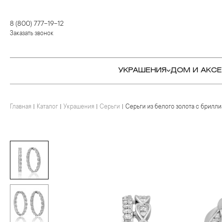
8 (800) 777-19-12
Заказать звонок
УКРАШЕНИЯ
ДОМ И АКС
Главная
Каталог
Украшения
Серьги
Серьги из белого золота с брилл
КОЛЬЦА
СТОЛОВЫЕ ПРИБОРЫ
КОЛЬЦА
СЕРЬГИ
СЕРВИРОВКА СТОЛА
СЕРЬГИ
ПОДВЕСКИ И КРЕСТЫ
ДЛЯ ЧАЯ
БРАСЛЕТЫ
БРОШИ
ДЛЯ КОФЕ
КОЛЬЕ И ПОДВЕСКИ
КОЛЬЕ
БАР
БРОШИ
ЦЕПИ
ДЕТЯМ
КАМНЕРЕЗНОЕ
ИСКУССТВО