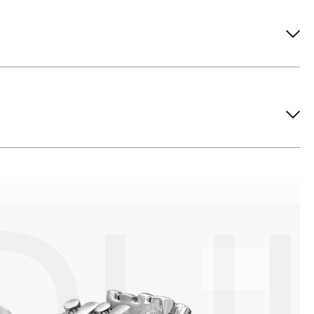
ов рекомендуется снимать во время занятий спортом, при
метических средств. Современные косметические средства
йствия серы покрываются коричневыми пятнами.Кроме того,
си жира и пыли часто разбалтываются и ломаются замки на
или оставить на нем царапины. Изделия с бриллиантами
 изделия. Также высокую влажность плохо переносят жемчуг,
ой или замшевой салфеткой.