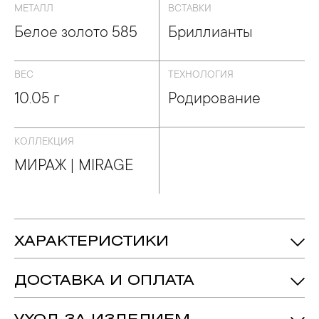
МЕТАЛЛ
ВСТАВКИ
Белое золото 585
Бриллианты
ВЕС
ТЕХНОЛОГИЯ
10.05 г
Родирование
КОЛЛЕКЦИЯ
МИРАЖ | MIRAGE
ХАРАКТЕРИСТИКИ
Бриллиант - Количество: 276,
Вес:
Вставка:
1.725ct.
подробнее
ДОСТАВКА И ОПЛАТА
Белое Золото 585
Металл: