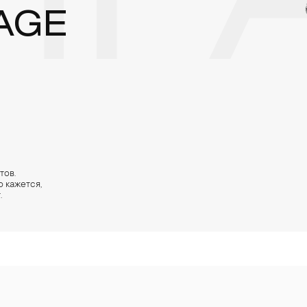
РА
AGE
тов.
 кажется,
.