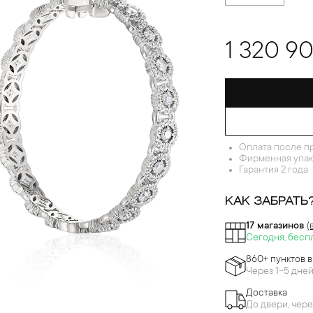
1 320 9
Оплата после п
Фирменная упак
Гарантия 2 года
КАК ЗАБРАТЬ
17 магазинов
(
Сегодня, бесп
860+ пунктов 
Через 1-5 дне
Доставка
До двери, чере