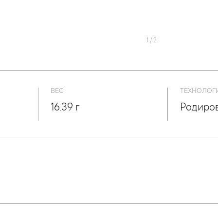
1
/
2
ВЕС
ТЕХНОЛОГ
16.39 г
Родиро