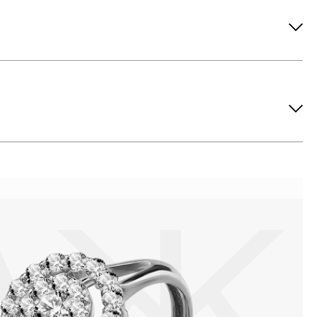
ов рекомендуется снимать во время занятий спортом, при
метических средств. Современные косметические средства
йствия серы покрываются коричневыми пятнами.Кроме того,
си жира и пыли часто разбалтываются и ломаются замки на
или оставить на нем царапины. Изделия с бриллиантами
 изделия. Также высокую влажность плохо переносят жемчуг,
ой или замшевой салфеткой.