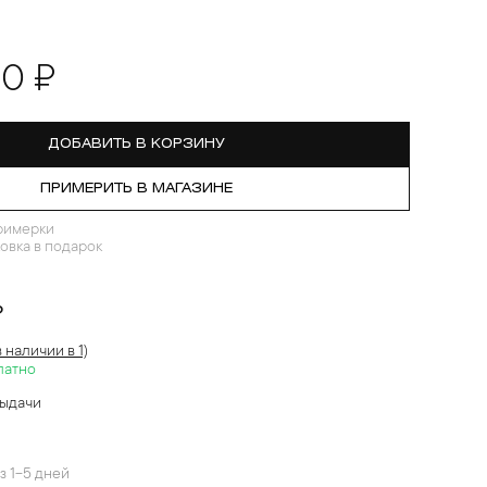
00 ₽
ДОБАВИТЬ В КОРЗИНУ
ПРИМЕРИТЬ В МАГАЗИНЕ
римерки
овка в подарок
?
в наличии в 1)
латно
выдачи
й
з 1-5 дней