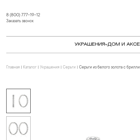
8 (800) 777-19-12
Заказать звонок
УКРАШЕНИЯ
ДОМ И АКС
Главная
Каталог
Украшения
Серьги
Серьги из белого золота с брилл
КОЛЬЦА
СТОЛОВЫЕ ПРИБОРЫ
КОЛЬЦА
СЕРЬГИ
СЕРВИРОВКА СТОЛА
СЕРЬГИ
ПОДВЕСКИ И КРЕСТЫ
ДЛЯ ЧАЯ
БРАСЛЕТЫ
БРОШИ
ДЛЯ КОФЕ
КОЛЬЕ И ПОДВЕСКИ
КОЛЬЕ
БАР
БРОШИ
ЦЕПИ
ДЕТЯМ
КАМНЕРЕЗНОЕ
ИСКУССТВО