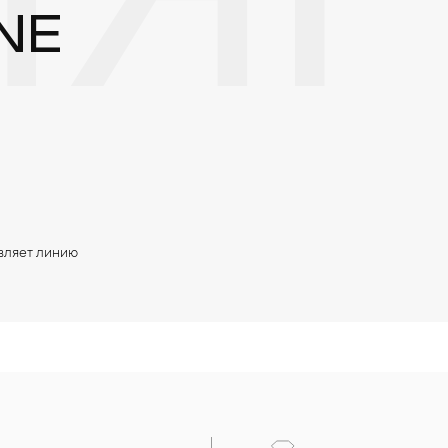
ЯН
NE
вляет линию