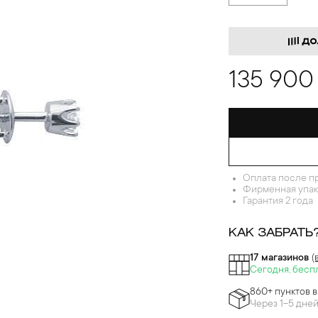
135 900
Оплата после п
Фирменная упак
Гарантия 2 года
КАК ЗАБРАТЬ
17 магазинов
(
Сегодня, бесп
860+ пунктов 
Через 1-5 дне