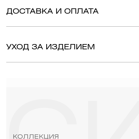
Вставка:
Бриллиант - 2, огранка «Круг-57», цвет ка
ДОСТАВКА И ОПЛАТА
Металл:
Белое Золото 585
Коллекция:
СИЯНИЕ | SHINE
УХОД ЗА ИЗДЕЛИЕМ
1. Важно помнить, что ювелирные изделия неизбежно вст
выполнении домашних работ с использованием моющих сре
содержат в своем составе серу. Она окисляет серебро и 
жирные кремы прочно оседают на поверхности металлов, з
ювелирных изделиях.
2. Храните ювелирные украшения в футлярах или специ
необходимо хранить отдельно от других камней.
3. Ни в коем случае не храните украшения в ванной комнат
бирюза, малахит и янтарь.
4. Специалисты обычно рекомендуют чистить украшения не 
КОЛЛЕКЦИЯ