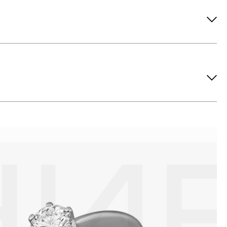
ов рекомендуется снимать во время занятий спортом, при
метических средств. Современные косметические средства
йствия серы покрываются коричневыми пятнами.Кроме того,
си жира и пыли часто разбалтываются и ломаются замки на
или оставить на нем царапины. Изделия с бриллиантами
 изделия. Также высокую влажность плохо переносят жемчуг,
ой или замшевой салфеткой.