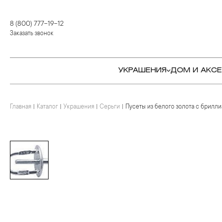
8 (800) 777-19-12
Заказать звонок
УКРАШЕНИЯ
ДОМ И АКС
Главная
Каталог
Украшения
Серьги
Пусеты из белого золота с брилл
КОЛЬЦА
СТОЛОВЫЕ ПРИБОРЫ
КОЛЬЦА
СЕРЬГИ
СЕРВИРОВКА СТОЛА
СЕРЬГИ
ПОДВЕСКИ И КРЕСТЫ
ДЛЯ ЧАЯ
БРАСЛЕТЫ
БРОШИ
ДЛЯ КОФЕ
КОЛЬЕ И ПОДВЕСКИ
КОЛЬЕ
БАР
БРОШИ
ЦЕПИ
ДЕТЯМ
КАМНЕРЕЗНОЕ
ИСКУССТВО