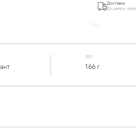
Доставка
До двери, чере
1
/
1
ВЕС
ант
1.66 г