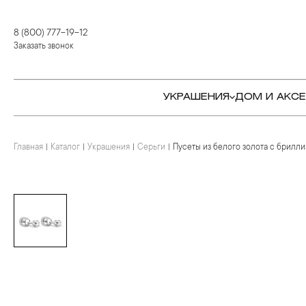
8 (800) 777-19-12
Заказать звонок
УКРАШЕНИЯ
ДОМ И АКС
Главная
Каталог
Украшения
Серьги
Пусеты из белого золота с брилл
КОЛЬЦА
СТОЛОВЫЕ ПРИБОРЫ
КОЛЬЦА
СЕРЬГИ
СЕРВИРОВКА СТОЛА
СЕРЬГИ
ПОДВЕСКИ И КРЕСТЫ
ДЛЯ ЧАЯ
БРАСЛЕТЫ
БРОШИ
ДЛЯ КОФЕ
КОЛЬЕ И ПОДВЕСКИ
КОЛЬЕ
БАР
БРОШИ
ЦЕПИ
ДЕТЯМ
КАМНЕРЕЗНОЕ
ИСКУССТВО