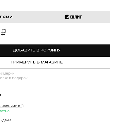
 ₽
ДОБАВИТЬ В КОРЗИНУ
ПРИМЕРИТЬ В МАГАЗИНЕ
римерки
овка в подарок
?
в наличии в 1)
латно
выдачи
й