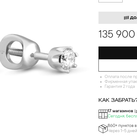
135 900
Оплата после п
Фирменная упак
Гарантия 2 года
КАК ЗАБРАТЬ
17 магазинов
(
Сегодня, бесп
860+ пунктов 
Через 1-5 дне