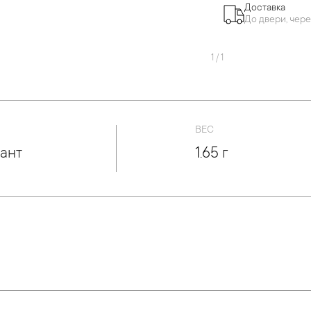
Доставка
До двери, чере
1
/
1
ВЕС
ант
1.65 г