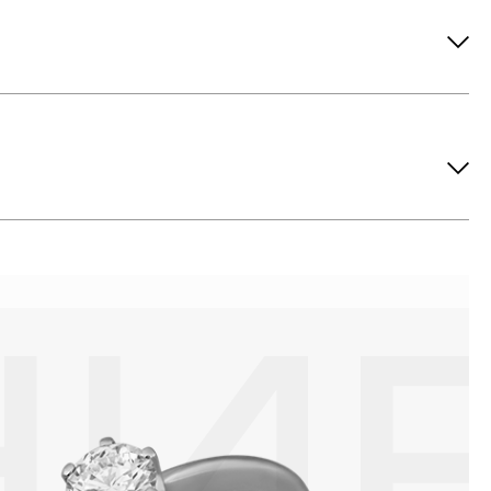
ов рекомендуется снимать во время занятий спортом, при
метических средств. Современные косметические средства
йствия серы покрываются коричневыми пятнами.Кроме того,
си жира и пыли часто разбалтываются и ломаются замки на
или оставить на нем царапины. Изделия с бриллиантами
 изделия. Также высокую влажность плохо переносят жемчуг,
ой или замшевой салфеткой.