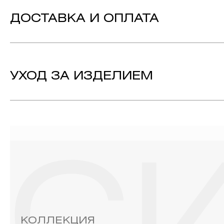
Вставка:
Бриллиант - 2, огранка «Круг-57», цвет ка
ДОСТАВКА И ОПЛАТА
Металл:
Белое Золото 585
Коллекция:
СИЯНИЕ | SHINE
УХОД ЗА ИЗДЕЛИЕМ
1. Важно помнить, что ювелирные изделия неизбежно вст
выполнении домашних работ с использованием моющих сре
содержат в своем составе серу. Она окисляет серебро и 
жирные кремы прочно оседают на поверхности металлов, з
ювелирных изделиях.
2. Храните ювелирные украшения в футлярах или специ
необходимо хранить отдельно от других камней.
3. Ни в коем случае не храните украшения в ванной комнат
бирюза, малахит и янтарь.
4. Специалисты обычно рекомендуют чистить украшения не 
КОЛЛЕКЦИЯ