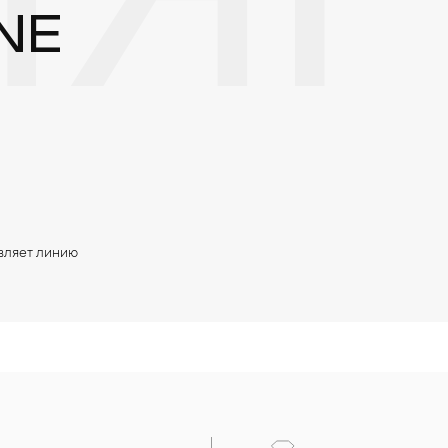
ЯН
NE
вляет линию