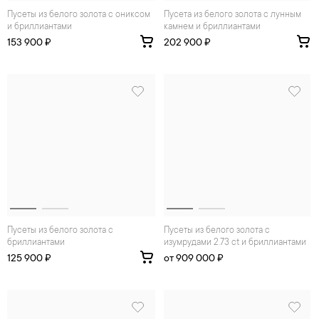
Пусеты из белого золота с ониксом
Пусета из белого золота с лунным
и бриллиантами
камнем и бриллиантами
153 900 ₽
202 900 ₽
Пусеты из белого золота с
Пусеты из белого золота с
бриллиантами
изумрудами 2.73 ct и бриллиантами
125 900 ₽
от 909 000 ₽