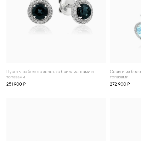
Пусеты из белого золота с бриллиантами и
Серьги из белого золота с бриллиантами и
топазами
топазами
251 900 ₽
272 900 ₽