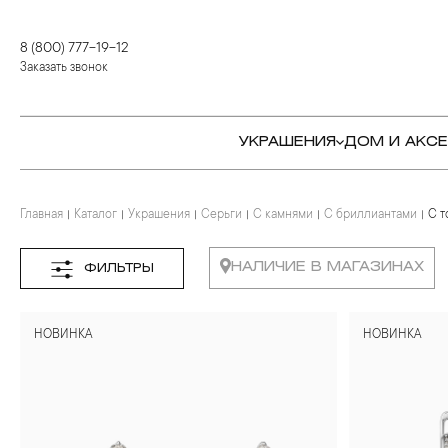
8 (800) 777-19-12
Заказать звонок
УКРАШЕНИЯ
ДОМ И АКС
Главная
Каталог
Украшения
Серьги
С камнями
С бриллиантами
С т
КОЛЬЦА
СТОЛОВЫЕ ПРИБОРЫ
КОЛЬЦА
СЕРЬГИ
СЕРВИРОВКА СТОЛА
СЕРЬГИ
НАЛИЧИЕ В МАГАЗИНАХ
ФИЛЬТРЫ
ПОДВЕСКИ И КРЕСТЫ
ДЛЯ ЧАЯ
БРАСЛЕТЫ
НОВИНКА
НОВИНКА
БРОШИ
ДЛЯ КОФЕ
КОЛЬЕ И ПОДВЕСКИ
КОЛЬЕ
БАР
БРОШИ
ЦЕПИ
ДЕТЯМ
КАМНЕРЕЗНОЕ
ИСКУССТВО