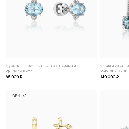
БРАСЛЕТЫ
ИНТЕРЬЕР
ДЕТЯМ
АКСЕССУАРЫ И
СУВЕНИРЫ
МУЖЧИНАМ
ХРУСТАЛЬ И ФАРФОР
Пусеты из белого золота с топазами и
Серьги из белого золота с топазами и
бриллиантами
бриллиантами
85 000 ₽
140 000 ₽
НОВИНКА