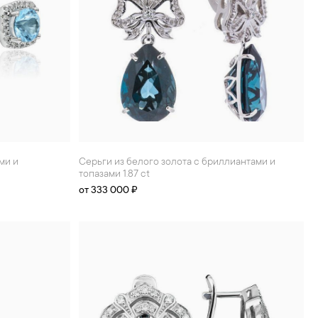
Серьги из белого золота с бриллиантами и
топазами 1.87 ct
от 333 000 ₽