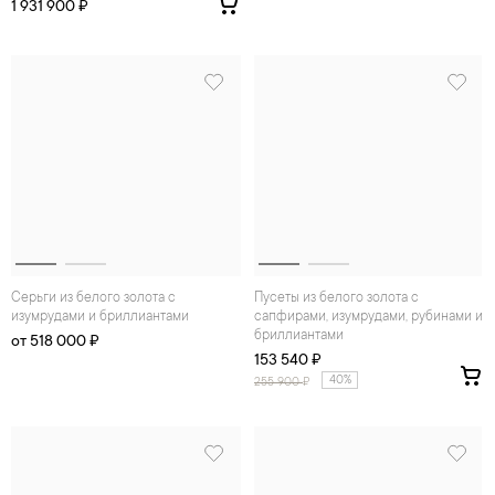
1 931 900 ₽
Серьги из белого золота с
Пусеты из белого золота с
изумрудами и бриллиантами
сапфирами, изумрудами, рубинами и
бриллиантами
от 518 000 ₽
153 540 ₽
40%
255 900
₽