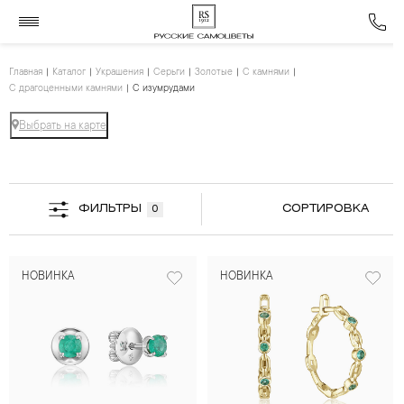
Главная
Каталог
Украшения
Серьги
Золотые
С камнями
С драгоценными камнями
С изумрудами
Выбрать на карте
ФИЛЬТРЫ
СОРТИРОВКА
0
НОВИНКА
НОВИНКА