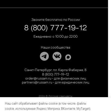
Звоните бесплатно по России
8 (800) 777-19-12
Ежедневно: с 10:00 до 22:00
Наши сообщества
Санкт-Петербург, пл. Карла Фаберже, 8
8 (800) 777-19-12
order@russam.ru - для физических лиц
partners@russam.ru - для юридических лиц
2026 © Русские самоцветы
Наш сайт обрабатывает файлы cookie (в том числе, файлы
Предложение не является публичной офертой. Цены на сайте и в розничной сети
могут отличаться. Информация на сайте о товаре носит рекламный характер и
cookie, используемые Яндекс Метрика, ВКонтакте, MyTarget).