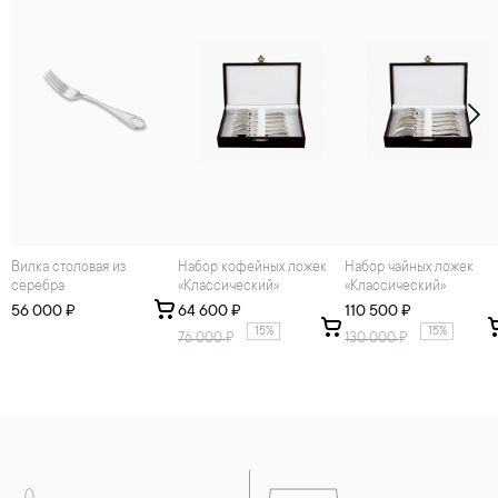
Вилка столовая из
Набор кофейных ложек
Набор чайных ложек
серебра
«Классический»
«Классический»
56 000 ₽
64 600 ₽
110 500 ₽
15%
15%
76 000
₽
130 000
₽