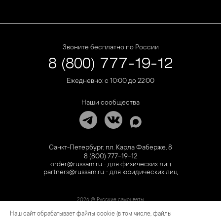
Звоните бесплатно по России
8 (800) 777-19-12
Ежедневно: с 10:00 до 22:00
Наши сообщества
Санкт-Петербург, пл. Карла Фаберже, 8
8 (800) 777-19-12
order@russam.ru - для физических лиц
partners@russam.ru - для юридических лиц
2026 © Русские самоцветы
Наш сайт обрабатывает файлы cookie (в том числе, файлы
Предложение не является публичной офертой. Цены на сайте и в розничной сети