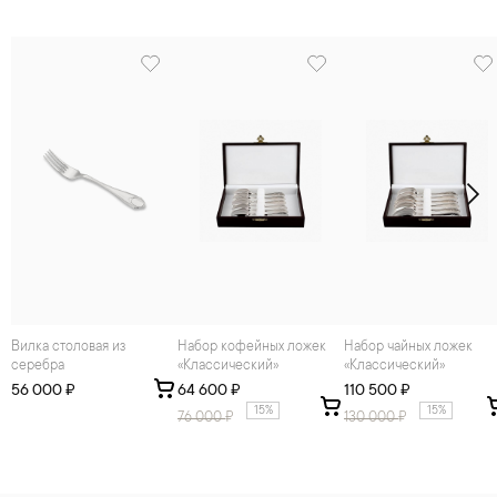
Вилка столовая из
Набор кофейных ложек
Набор чайных ложек
серебра
«Классический»
«Классический»
56 000 ₽
64 600 ₽
110 500 ₽
15%
15%
76 000
₽
130 000
₽