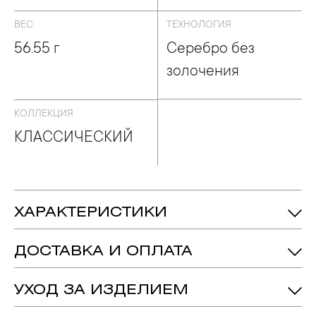
ВЕС
ТЕХНОЛОГИЯ
56.55 г
Серебро без
золочения
КОЛЛЕКЦИЯ
КЛАССИЧЕСКИЙ
ХАРАКТЕРИСТИКИ
56.55 гр.
Вес:
ДОСТАВКА И ОПЛАТА
191 мм
Длина:
24 мм
Ширина:
УХОД ЗА ИЗДЕЛИЕМ
Серебро 925
Металл:
1. Важно помнить, что ювелирные изделия неизбежно