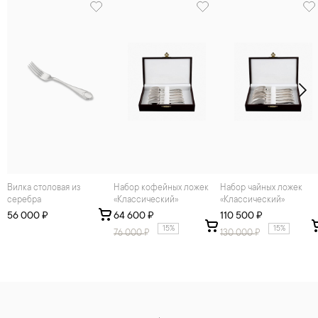
Вилка столовая из
Набор кофейных ложек
Набор чайных ложек
серебра
«Классический»
«Классический»
56 000 ₽
64 600 ₽
110 500 ₽
15%
15%
76 000
₽
130 000
₽