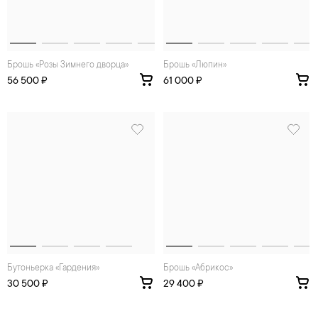
Брошь «Розы Зимнего дворца»
Брошь «Люпин»
56 500 ₽
61 000 ₽
Бутоньерка «Гардения»
Брошь «Абрикос»
30 500 ₽
29 400 ₽