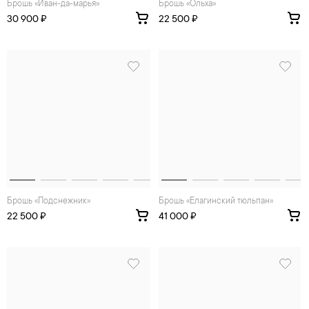
Брошь «Иван-да-марья»
Брошь «Ольха»
30 900 ₽
22 500 ₽
Брошь «Подснежник»
Брошь «Елагинский тюльпан»
22 500 ₽
41 000 ₽