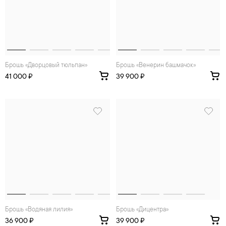
Брошь «Дворцовый тюльпан»
Брошь «Венерин башмачок»
41 000 ₽
39 900 ₽
Брошь «Водяная лилия»
Брошь «Дицентра»
36 900 ₽
39 900 ₽