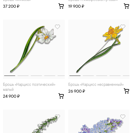
Брошь «Мимоза»
Брошь «Тимофеевка луговая»
37 200 ₽
19 900 ₽
Брошь «Нарцисс поэтический»
Брошь «Нарцисс несравненный»
малый
26 900 ₽
24 900 ₽