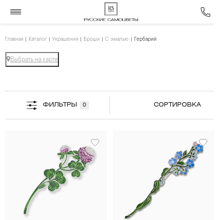
Главная
Каталог
Украшения
Броши
С эмалью
Гербарий
Выбрать на карте
ФИЛЬТРЫ
СОРТИРОВКА
0