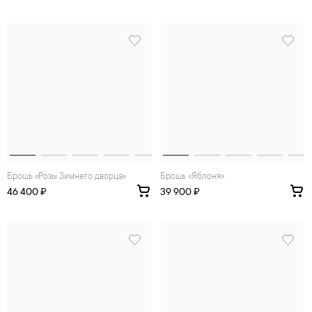
Брошь «Розы Зимнего дворца»
Брошь «Яблоня»
46 400 ₽
39 900 ₽