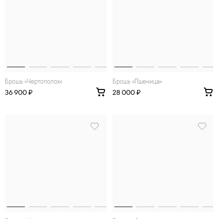
Брошь «Чертополох»
Брошь «Пшеница»
36 900 ₽
28 000 ₽