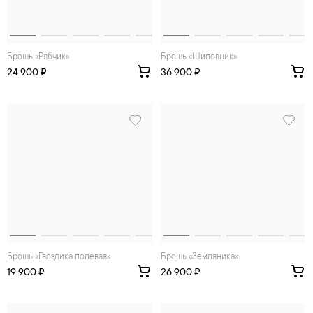
Брошь «Рябчик»
Брошь «Шиповник»
24 900 ₽
36 900 ₽
Брошь «Гвоздика полевая»
Брошь «Земляника»
19 900 ₽
26 900 ₽