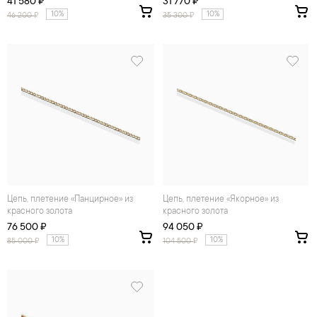
41 580 ₽
31 770 ₽
10%
10%
46 200
₽
35 300
₽
Цепь, плетение «Панцирное» из
Цепь, плетение «Якорное» из
красного золота
красного золота
76 500 ₽
94 050 ₽
10%
10%
85 000
₽
104 500
₽