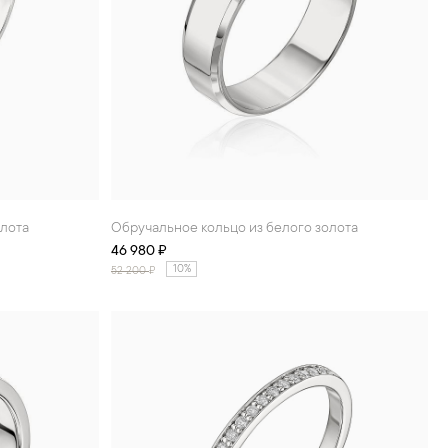
олота
Обручальное кольцо из белого золота
46 980 ₽
10%
52 200
₽