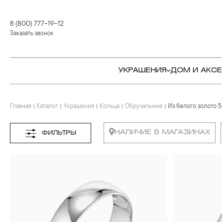
8 (800) 777-19-12
Заказать звонок
УКРАШЕНИЯ
ДОМ И АКС
Главная
Каталог
Украшения
Кольца
Обручальные
Из белого золото 
КОЛЬЦА
СТОЛОВЫЕ ПРИБОРЫ
КОЛЬЦА
СЕРЬГИ
СЕРВИРОВКА СТОЛА
СЕРЬГИ
НАЛИЧИЕ В МАГАЗИНАХ
ФИЛЬТРЫ
ПОДВЕСКИ И КРЕСТЫ
ДЛЯ ЧАЯ
БРАСЛЕТЫ
БРОШИ
ДЛЯ КОФЕ
КОЛЬЕ И ПОДВЕСКИ
КОЛЬЕ
БАР
БРОШИ
ЦЕПИ
ДЕТЯМ
КАМНЕРЕЗНОЕ
ИСКУССТВО