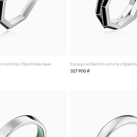
ого золота с бриллиантами
Кольцо из белого золота с брил
327 900 ₽