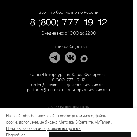
Звоните бесплатно по России
8 (800) 777-19-12
Ежедневно: с 10:00 до 22:00
Наши сообщества
Санкт-Петербург, пл. Карла Фаберже, 8
8 (800) 777-19-12
order@russam.ru - для физических лиц
partners@russam.ru - для юридических лиц
2026 © Русские самоцветы
Наш сайт обрабатывает файлы cookie (в том числе, файлы
Предложение не является публичной офертой. Цены на сайте и в розничной сети
могут отличаться. Информация на сайте о товаре носит рекламный характер и
cookie, используемые Яндекс Метрика, ВКонтакте, MyTarget).
расценивается как приглашение делать оферты на основании п.1 ст. 437
Политика обработки персональных данных
.
Гражданского кодекса РФ.
Подробнее