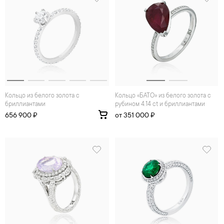
Кольцо из белого золота с
Кольцо «БАТО» из белого золота с
бриллиантами
рубином 4.14 ct и бриллиантами
656 900 ₽
от 351 000 ₽