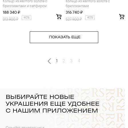
Кольцо из желтого золота с
Кольцо из желтого золота с
бриллиантами и сапфиром
бриллиантами
188 340 ₽
316 740 ₽
40%
40%
313 900
₽
527 900
₽
ПОКАЗАТЬ ЕЩЕ
1
2
3
4
ВЫБИРАЙТЕ НОВЫЕ
УКРАШЕНИЯ ЕЩЕ УДОБНЕЕ
С НАШИМ ПРИЛОЖЕНИЕМ