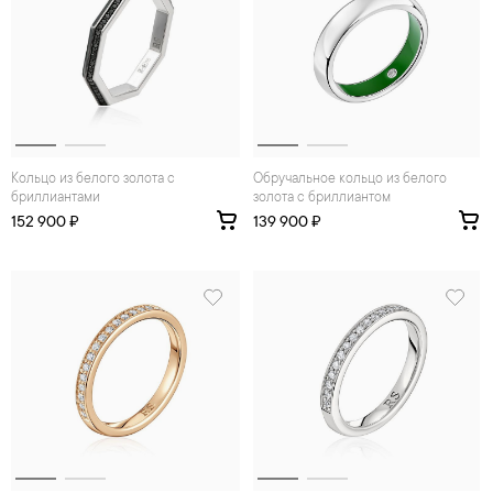
Кольцо из белого золота с
Обручальное кольцо из белого
бриллиантами
золота с бриллиантом
152 900 ₽
139 900 ₽