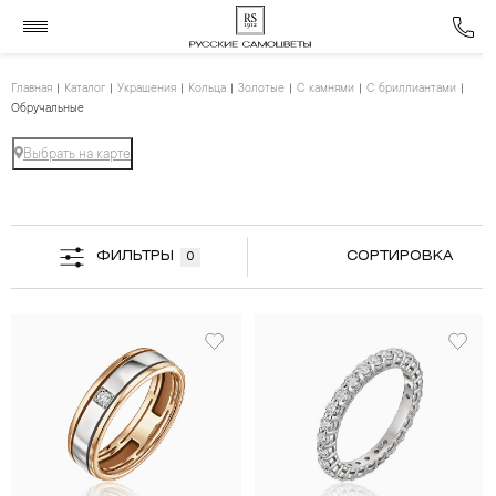
Главная
Каталог
Украшения
Кольца
Золотые
С камнями
С бриллиантами
Обручальные
Выбрать на карте
ФИЛЬТРЫ
СОРТИРОВКА
0