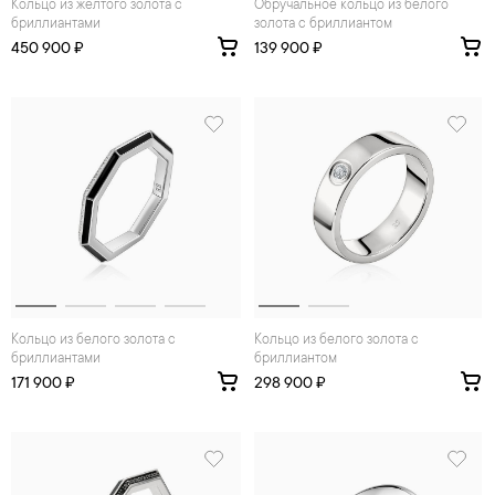
Кольцо из желтого золота с
Обручальное кольцо из белого
бриллиантами
золота с бриллиантом
450 900 ₽
139 900 ₽
Кольцо из белого золота с
Кольцо из белого золота с
бриллиантами
бриллиантом
171 900 ₽
298 900 ₽