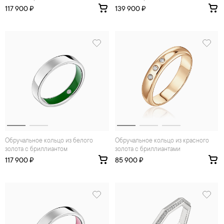
117 900 ₽
139 900 ₽
Обручальное кольцо из белого
Обручальное кольцо из красного
золота с бриллиантом
золота с бриллиантами
117 900 ₽
85 900 ₽