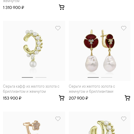
жемчугом
1 310 900 ₽
Серьга кафф из желтого золота с
Серьги из желтого золота с
бриллиантом и жемчугом
жемчугом и бриллиантами
153 900 ₽
207 900 ₽