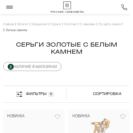
Главная
Каталог
Украшения
Серьги
Золотые
С камнями
По цвету камня
С белым камнем
СЕРЬГИ ЗОЛОТЫЕ С БЕЛЫМ
КАМНЕМ
НАЛИЧИЕ В МАГАЗИНАХ
ФИЛЬТРЫ
СОРТИРОВКА
0
НОВИНКА
НОВИНКА