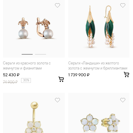
Серьги из красного золота с
Серьги «Ландыши» из желтого
жемчугом и фианитами
золота с жемчугом и бриллиантами
52 430 ₽
1 739 900 ₽
30%
74 900
₽