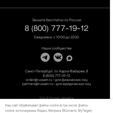
Звоните бесплатно по России
8 (800) 777-19-12
Ежедневно: с 10:00 до 22:00
Наши сообщества
Санкт-Петербург, пл. Карла Фаберже, 8
8 (800) 777-19-12
order@russam.ru - для физических лиц
partners@russam.ru - для юридических лиц
2026 © Русские самоцветы
Наш сайт обрабатывает файлы cookie (в том числе, файлы
Предложение не является публичной офертой. Цены на сайте и в розничной сети
могут отличаться. Информация на сайте о товаре носит рекламный характер и
cookie, используемые Яндекс Метрика, ВКонтакте, MyTarget).