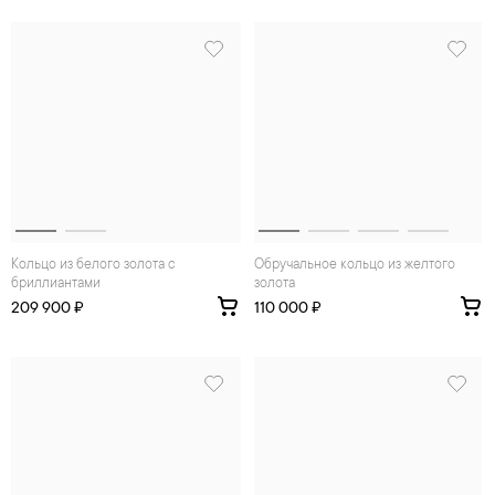
Кольцо из белого золота с
Обручальное кольцо из желтого
бриллиантами
золота
209 900 ₽
110 000 ₽