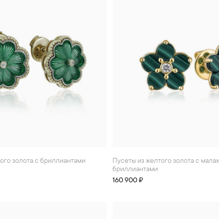
того золота с бриллиантами
Пусеты из желтого золота с малахитом и
бриллиантами
160 900 ₽