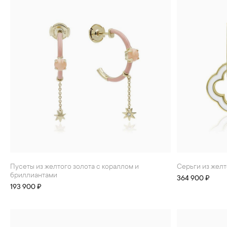
Пусеты из желтого золота с кораллом и
Серьги из жел
бриллиантами
364 900 ₽
193 900 ₽