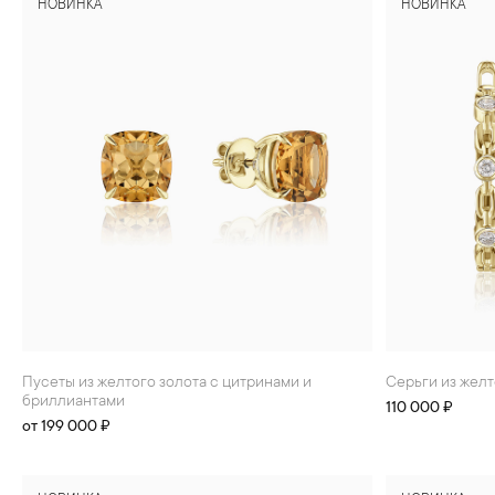
НОВИНКА
НОВИНКА
БРАСЛЕТЫ
ИНТЕРЬЕР
ДЕТЯМ
АКСЕССУАРЫ И
СУВЕНИРЫ
МУЖЧИНАМ
ХРУСТАЛЬ И ФАРФОР
Пусеты из желтого золота с цитринами и
Серьги из жел
бриллиантами
110 000 ₽
от 199 000 ₽