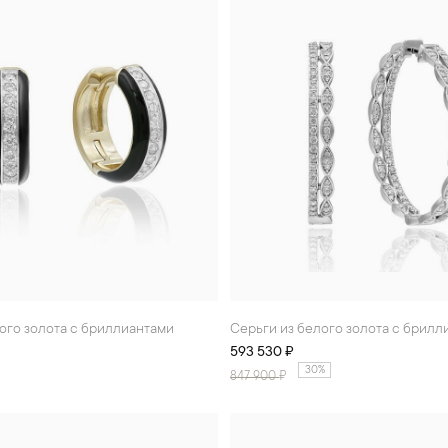
того золота с бриллиантами
Серьги из белого золота с брил
593 530 ₽
30%
847 900
₽