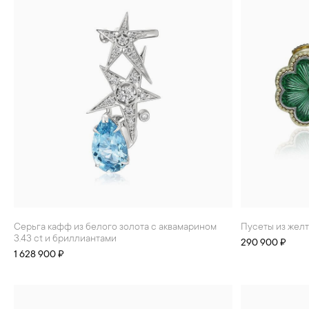
Серьга кафф из белого золота с аквамарином
Пусеты из жел
3.43 ct и бриллиантами
290 900 ₽
1 628 900 ₽