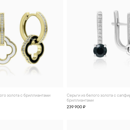
того золота с бриллиантами
Серьги из белого золота с сапфирами и
бриллиантами
239 900 ₽